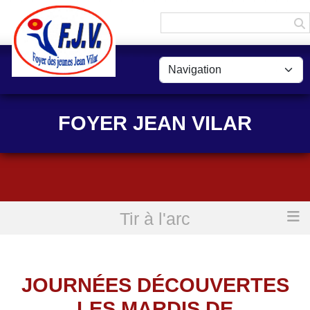
Panneau de gestion des cookies
FOYER JEAN VILAR
Tir à l'arc
Accueil
Journées découvertes les mardis de Septembre
JOURNÉES DÉCOUVERTES
LES MARDIS DE