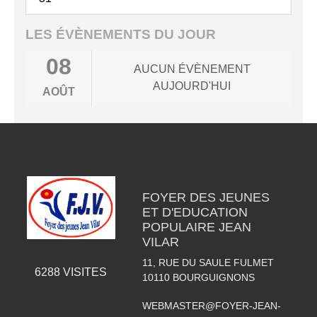
LES ÉVÈNEMENTS DU JOUR
08
AUCUN ÉVÈNEMENT
AUJOURD'HUI
AOÛT
FOYER DES JEUNES
ET D'EDUCATION
POPULAIRE JEAN
VILAR
11, RUE DU SAULE FULMET
6288
VISITES
10110
BOURGUIGNONS
WEBMASTER@FOYER-JEAN-