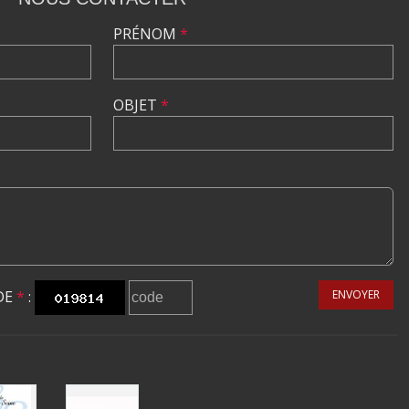
PRÉNOM
*
OBJET
*
DE
*
:
ENVOYER