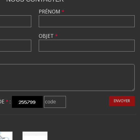
PRÉNOM
*
OBJET
*
DE
*
:
ENVOYER