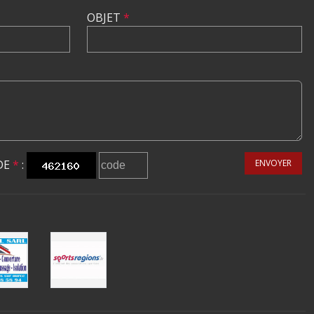
OBJET
*
DE
*
:
ENVOYER