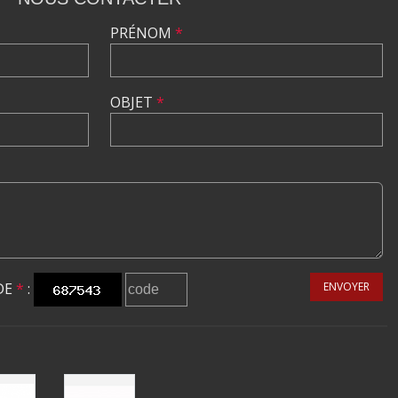
PRÉNOM
*
OBJET
*
DE
*
:
ENVOYER