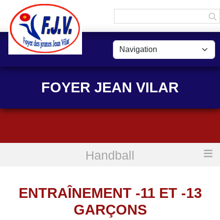
Panneau de gestion des cookies
FOYER JEAN VILAR
Handball
Accueil
Entraînement -11 et -13 garçons
ENTRAÎNEMENT -11 ET -13
GARÇONS