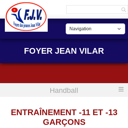
Panneau de gestion des cookies
FOYER JEAN VILAR
Handball
Accueil
Entraînement -11 et -13 garçons
ENTRAÎNEMENT -11 ET -13
GARÇONS