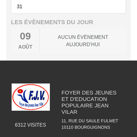
31
LES ÉVÈNEMENTS DU JOUR
09
AUCUN ÉVÈNEMENT
AUJOURD'HUI
AOÛT
FOYER DES JEUNES
ET D'EDUCATION
POPULAIRE JEAN
VILAR
11, RUE DU SAULE FULMET
6312
VISITES
10110
BOURGUIGNONS