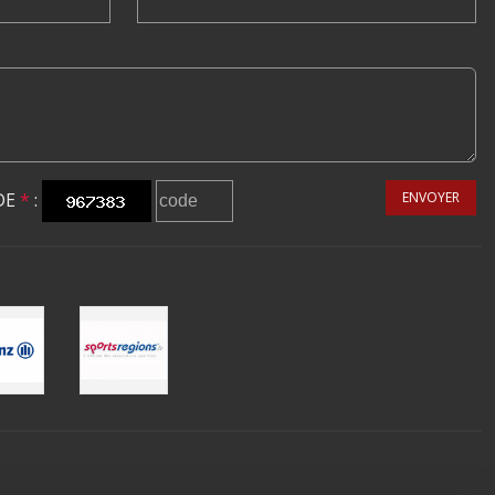
DE
*
:
ENVOYER