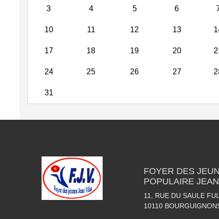
3
4
5
6
10
11
12
13
1
17
18
19
20
2
24
25
26
27
2
31
FOYER DES JEUN
POPULAIRE JEAN
11, RUE DU SAULE FU
10110
BOURGUIGNON