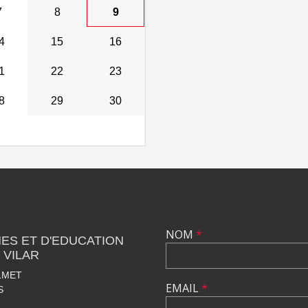
7
8
9
4
15
16
1
22
23
8
29
30
NOM
*
ES ET D'EDUCATION
 VILAR
LMET
EMAIL
*
S